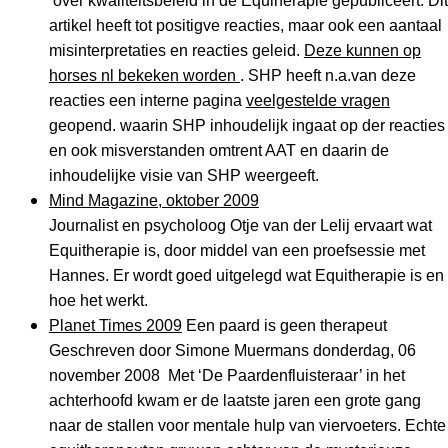
over kwaliteitsbeleid in de Equiherapie gepubliceert. Dit
artikel heeft tot positigve reacties, maar ook een aantaal
misinterpretaties en reacties geleid.
Deze kunnen op
horses nl bekeken worden
. SHP heeft n.a.van deze
reacties een interne pagina
veelgestelde vragen
geopend. waarin SHP inhoudelijk ingaat op der reacties
en ook misverstanden omtrent AAT en daarin de
inhoudelijke visie van SHP weergeeft.
Mind Magazine, oktober 2009
Journalist en psycholoog Otje van der Lelij ervaart wat
Equitherapie is, door middel van een proefsessie met
Hannes. Er wordt goed uitgelegd wat Equitherapie is en
hoe het werkt.
Planet Times 2009
Een paard is geen therapeut
Geschreven door Simone Muermans donderdag, 06
november 2008 Met ‘De Paardenfluisteraar’ in het
achterhoofd kwam er de laatste jaren een grote gang
naar de stallen voor mentale hulp van viervoeters. Echte