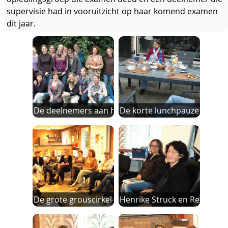
supervisie had in vooruitzicht op haar komend examen
dit jaar.
De deelnemers aan het examen m
De korte lunchpauze werd d
De grote grouscirkel tijdnes d
Henrike Struck en Rebecca 