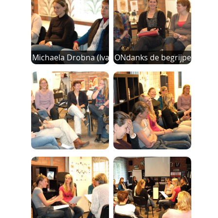
Michaela Drobna (Ivana) observ
ONdanks de begrijpelijke e